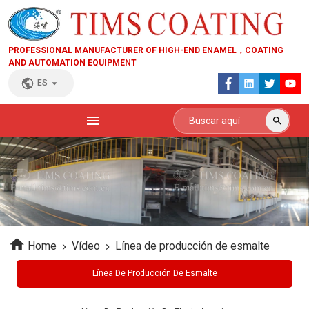
PROFESSIONAL MANUFACTURER OF HIGH-END ENAMEL，COATING
AND AUTOMATION EQUIPMENT
ES
Home
Vídeo
Línea de producción de esmalte
Línea De Producción De Esmalte