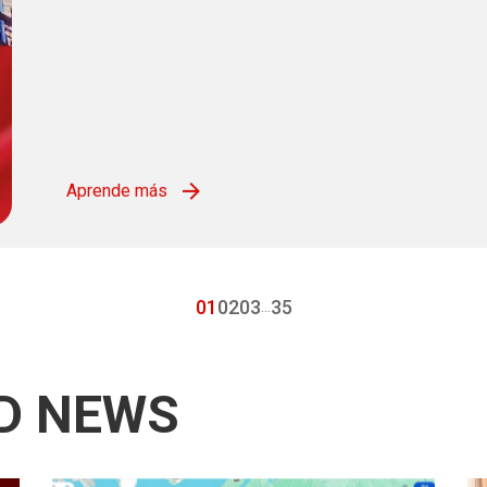
Aprende más
01
02
03
35
...
D NEWS