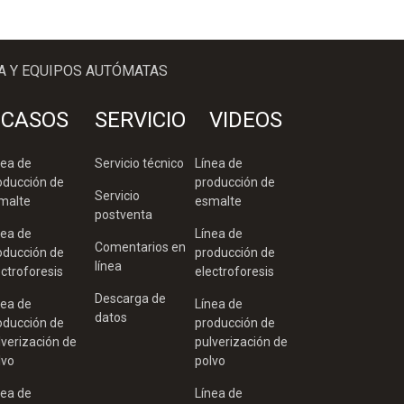
A Y EQUIPOS AUTÓMATAS
CASOS
SERVICIO
VIDEOS
nea de
Servicio técnico
Línea de
oducción de
producción de
Servicio
malte
esmalte
postventa
nea de
Línea de
Comentarios en
oducción de
producción de
línea
ectroforesis
electroforesis
Descarga de
nea de
Línea de
datos
oducción de
producción de
lverización de
pulverización de
lvo
polvo
nea de
Línea de