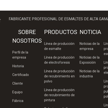
FABRICANTE PROFESIONAL DE ESMALTES DE ALTA GAM
SOBRE
PRODUCTOS
NOTICIA
NOSOTROS
Línea de producción
Noticias de la
Lí
de esmalte
empresa
pr
Perfil de la
es
empresa
Línea de producción
Noticias de la
de electroforesis
Exposición
Lí
Historia
pr
Línea de producción
Noticias de la
el
Certificado
de recubrimiento en
industria
polvo
Lí
Cliente
pr
Línea de producción
pu
Equipo
de recubrimiento de
po
pintura
Fábrica
Lí